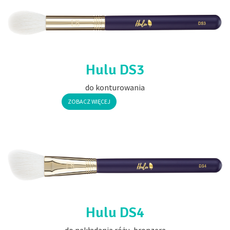
Hulu DS3
do konturowania
ZOBACZ WIĘCEJ
Hulu DS4
do nakładania różu, bronzera