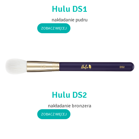
Hulu DS1
Pędzle z syntetycznym włosiem
nakładanie pudru
ZOBACZ WIĘCEJ
nowości
dystrybucja
współpraca
Hulu DS2
kontakt
nakładanie bronzera
ZOBACZ WIĘCEJ