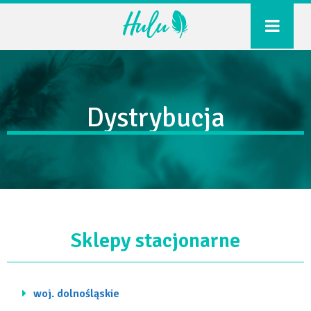
o nas
produkty
Dystrybucja
nowości
dystrybucja
Sklepy stacjonarne
współpraca
woj. dolnośląskie
kontakt