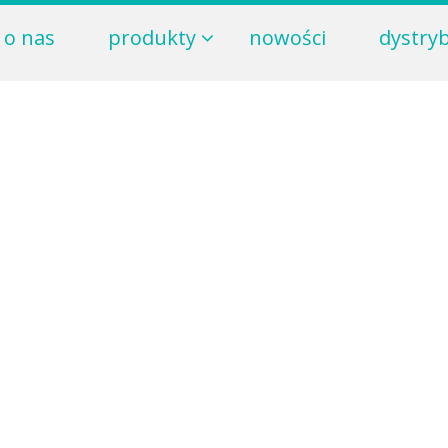
o nas
produkty
nowości
dystry