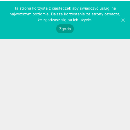
3
Ta strona korzysta z ciasteczek aby świadczyć usługi na
najwyższym poziomie. Dalsze korzystanie ze strony oznacza,
że zgadzasz się na ich użycie.
Zgoda
użytkowanie
Przechowuj pędzle w specjalnych osłonkach. Dzięki
nim, mokre czy umyte włosie nie traci kształtu
podczas procesu suszenia / przechowywania,
a pędzle zachowają pierwotny wygląd przez długi
czas.