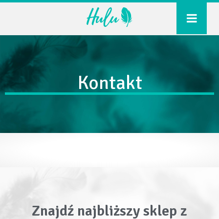
o nas
produkty
Kontakt
nowości
dystrybucja
współpraca
Znajdź najbliższy sklep z
kontakt