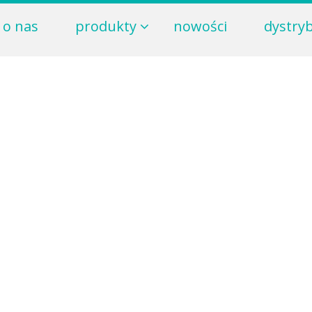
o nas
produkty
nowości
dystry