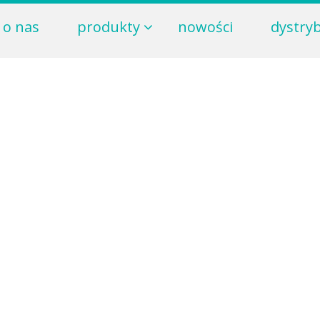
o nas
produkty
nowości
dystry