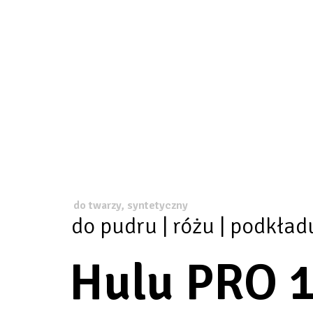
do twarzy, syntetyczny
do pudru | różu | podkład
Hulu PRO 