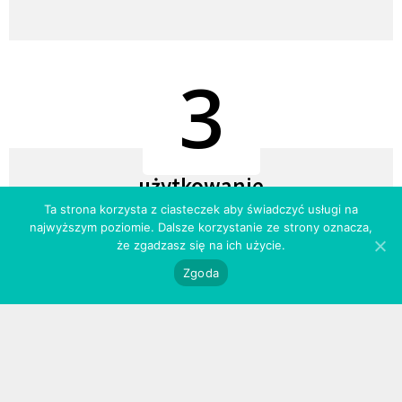
3
użytkowanie
Ta strona korzysta z ciasteczek aby świadczyć usługi na
najwyższym poziomie. Dalsze korzystanie ze strony oznacza,
Przechowuj pędzle w specjalnych osłonkach. Dzięki
że zgadzasz się na ich użycie.
nim, mokre czy umyte włosie nie traci kształtu
Zgoda
podczas procesu suszenia / przechowywania,
a pędzle zachowają pierwotny wygląd przez długi
czas.