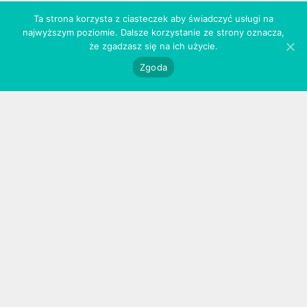
3
Ta strona korzysta z ciasteczek aby świadczyć usługi na
najwyższym poziomie. Dalsze korzystanie ze strony oznacza,
że zgadzasz się na ich użycie.
Zgoda
użytkowanie
Przechowuj pędzle w specjalnych osłonkach. Dzięki
nim, mokre czy umyte włosie nie traci kształtu
podczas procesu suszenia / przechowywania,
a pędzle zachowają pierwotny wygląd przez długi
czas.