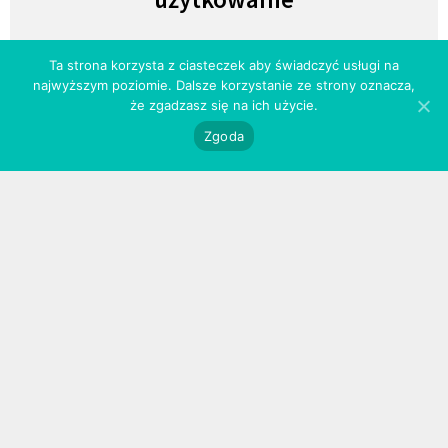
Przechowuj pędzle w specjalnych osłonkach. Dzięki
Ta strona korzysta z ciasteczek aby świadczyć usługi na
nim, mokre czy umyte włosie nie traci kształtu
najwyższym poziomie. Dalsze korzystanie ze strony oznacza,
podczas procesu suszenia / przechowywania,
że zgadzasz się na ich użycie.
a pędzle zachowają pierwotny wygląd przez długi
Zgoda
czas.
Hulu PRO 69 pędzel do aplikacji i
blendowania cieni
Uwolnij swoje ukryte