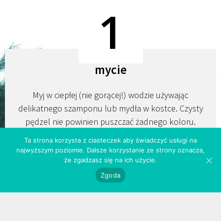
1
mycie
Myj w ciepłej (nie gorącej!) wodzie używając
delikatnego szamponu lub mydła w kostce. Czysty
pędzel nie powinien puszczać żadnego koloru.
W przypadku pędzli z naturalnym włosiem, warto
Ta strona korzysta z ciasteczek aby świadczyć usługi na
dodatkowo rozprowadzić odżywkę. Pomoże to w
najwyższym poziomie. Dalsze korzystanie ze strony oznacza,
utrzymaniu dobrej kondycji, włoski nie będą puszyć
że zgadzasz się na ich użycie.
się i pozostaną przyjemne w dotyku.
Zgoda