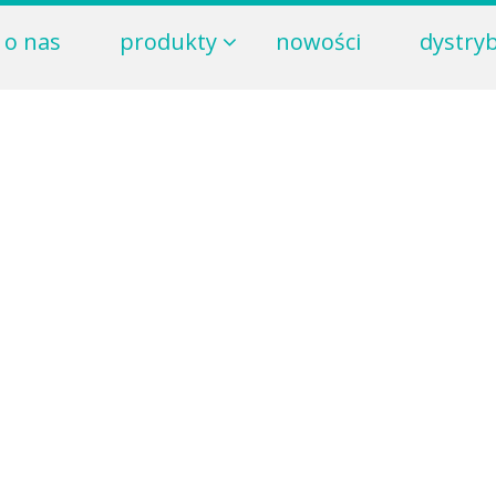
o nas
produkty
nowości
dystry