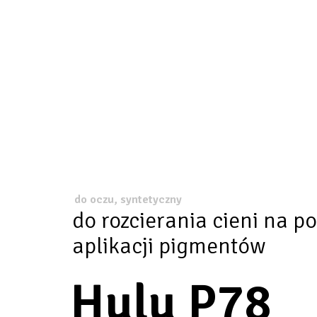
do oczu, syntetyczny
do rozcierania cieni na p
aplikacji pigmentów
Hulu P78