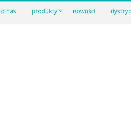
o nas
produkty
nowości
dystry