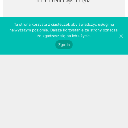
do momentu wyschnięcia.
Ta strona korzysta z ciasteczek aby świadczyć usługi na
najwyższym poziomie. Dalsze korzystanie ze strony oznacza,
3
że zgadzasz się na ich użycie.
Zgoda
użytkowanie
Przechowuj pędzle w specjalnych osłonkach. Dzięki
nim, mokre czy umyte włosie nie traci kształtu
podczas procesu suszenia / przechowywania,
a pędzle zachowają pierwotny wygląd przez długi
czas.