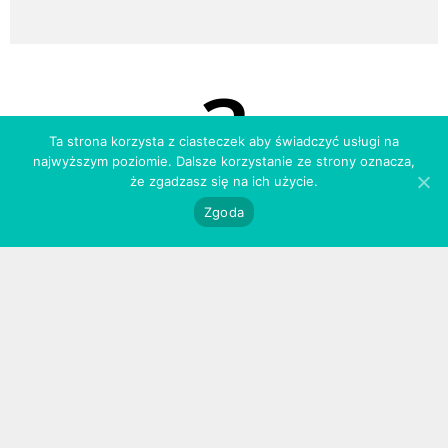
3
Ta strona korzysta z ciasteczek aby świadczyć usługi na
najwyższym poziomie. Dalsze korzystanie ze strony oznacza,
że zgadzasz się na ich użycie.
użytkowanie
Zgoda
Przechowuj pędzle w specjalnych osłonkach. Dzięki
nim, mokre czy umyte włosie nie traci kształtu
podczas procesu suszenia / przechowywania,
a pędzle zachowają pierwotny wygląd przez długi
czas.