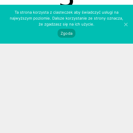
Ta strona korzysta z ciasteczek aby świadczyć usługi na
użytkowanie
najwyższym poziomie. Dalsze korzystanie ze strony oznacza,
że zgadzasz się na ich użycie.
Zgoda
Przechowuj pędzle w specjalnych osłonkach. Dzięki
nim, mokre czy umyte włosie nie traci kształtu
podczas procesu suszenia / przechowywania,
a pędzle zachowają pierwotny wygląd przez długi
czas.