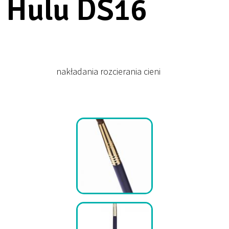
Hulu DS16
nakładania rozcierania cieni