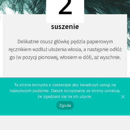
2
suszenie
Delikatnie osusz główkę pędzla papierowym
ręcznikiem wzdłuż ułożenia włosia, a następnie odłóż
go (w pozycji pionowej, włosiem w dół), aż wyschnie.
Ta strona korzysta z ciasteczek aby świadczyć usługi na
najwyższym poziomie. Dalsze korzystanie ze strony oznacza,
3
że zgadzasz się na ich użycie.
Zgoda